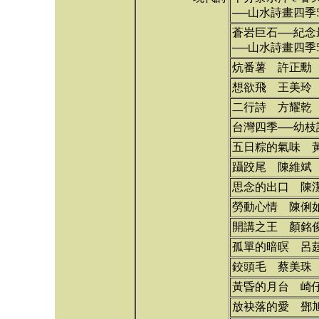
──山水詩畫四季
蒼岩巨石──紀念最
──山水詩畫四季
炕番薯 許正勳
想欲飛 王美玲
二行詩 方耀乾
台灣四季──幼枝
五日粽的氣味 
躡跤尾 陳維斌
思念的出口 陳
勞動心情 陳俐
開講之王 顏銘
孤單的暗暝 呂
鉸頭毛 蔡美珠
黃昏的月台 崎
放袂落的愛 鄧