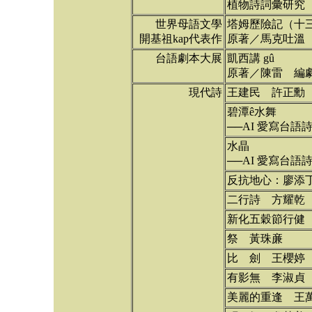
植物詩詞彙研究（
世界母語文學
塔姆歷險記（十
開基祖kap代表作
原著／馬克吐溫
台語劇本大展
凱西講 gû
原著／陳雷 編
現代詩
王建民 許正勳
碧潭ê水舞
──AI 愛寫台語詩
水晶
──AI 愛寫台語詩
反抗地心：廖添丁
二行詩 方耀乾
新化五穀節行健
祭 黃珠亷
比 劍 王櫻婷
有影無 李淑貞
美麗的重逢 王