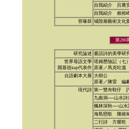
自我紹介 呂蕎
自我紹介 賴裕
答喙鼓
城隍廟藝術文化
第28
研究論述
臺語詩的美學研
世界母語文學
塔姆歷險記（七
開基祖kap代表作
原著／馬克吐溫
台語劇本大展
大樹公
原著／陳雷 編
現代詩
第一雙布鞋仔 
九曲洞──山水詩
楓林深秋──山水
海島戀歌 陳維
二行詩 方耀乾