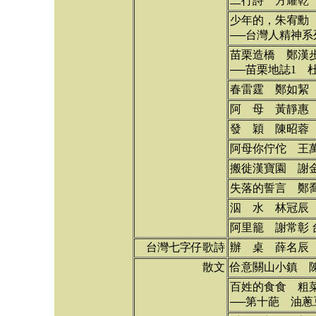
二行詩 方耀乾
少年的，朱宥勳
──台灣人精神
苗栗造橋 鄭漢
──苗栗地誌1 
春雷霆 鄭如絜
阿 母 黃靜惠
發 穎 陳昭蓉
阿母你佇佗 王
搬徙漢寶園 謝
失落的誓言 鄭
泅 水 林冠辰
阿里籠 謝常彰 
台灣七字仔歌詩
辦 桌 薛名辰
散文
佮意關山小鎮 
百姓的食食 粗
──第十葩 油