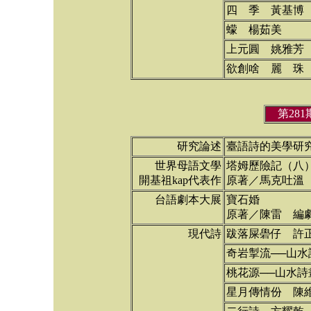
四 季 黃基博
蠓 楊茹美
上元圓 姚雅芳
欲創啥 麗 珠
第28
研究論述
臺語詩的美學研
世界母語文學
塔姆歷險記（八
開基祖kap代表作
原著／馬克吐溫
台語劇本大展
寶石婚
原著／陳雷 編
現代詩
跋落屎礐仔 許
奇岩掣流──山水
桃花源──山水詩
星月傳情份 陳