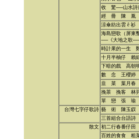
收 驚──山水詩
經 冊 陳 胤
涼傘紡出雲 ê 衫
海島戀歌（屏東
──《大地之歌─
時計果的一生 
十月半柚仔 賴
下暗的戲 高朝
數 念 王櫻婷
韭 菜 葉月春
挽茶 挽客 林
單 戀 張 瑜
台灣七字仔歌詩
藝 術 陳玉釵
三首組合台語詩
散文
初二行春番仔田
百姓的食食 粗