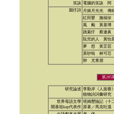
笑詼
電腦的笑詼 阿
囡仔詩
月娘月光光 傳統
紅田嬰 施福珍
風 颱 黃基博
跳索仔 蔡連眞
阮兜的人 黃怡
夢 想 黃芷芸
莫吵啦 林可芯
卵 尤青朋
第28
研究論述
李勤岸《人面冊
植物詩詞彙研究（
世界母語文學
塔姆歷險記（十
開基祖kap代表作
原著／馬克吐溫
台語劇本大展
老 伴