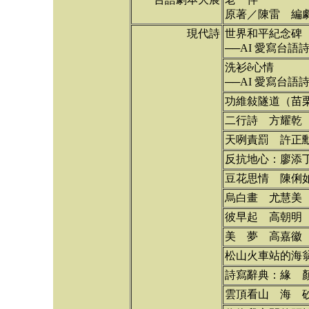
原著／陳雷 編
現代詩
世界和平紀念碑
──AI 愛寫台語詩
洗衫ê心情
──AI 愛寫台語詩
功維敍隧道（苗栗
二行詩 方耀乾
天咧責罰 許正
反抗地心：廖添丁
豆花思情 陳俐
烏白畫 尤慧美
彼早起 高朝明
美 夢 高嘉徽
松山火車站的海
詩寫辭典：緣 
雲頂看山 海 