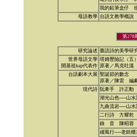
我的鉛筆盒仔 
母語教學
台語文教學概說
第27
研究論述
臺語詩的美學研
世界母語文學
塔姆歷險記（五
開基祖kap代表作
原著／馬克吐溫
台語劇本大展
聖誕節的數念
原著／陳雷 編
現代詩
阮牽手 許正勳
湖光山色──山水
九曲流岩──山水
二行詩 方耀乾
錄 音 陳昭蓉
綴風行──老銃櫃