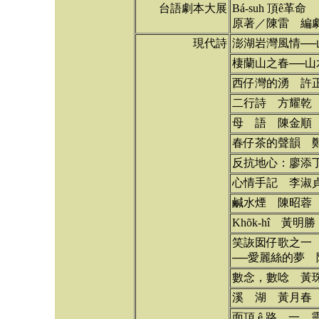
台語劇本大展
Bá-suh 頂ê革命
原著／陳雷 編
現代詩
澎湖岩灣風情──
棲蘭山之春──山
西仔灣的湧 許
二行詩 方耀乾
母 語 陳金順
春仔茶的聲韻 
反抗地心：廖添丁
心情手記 李淑
鹹水煙 陳昭蓉
Khõk-hî 黃明勝
笑詼囡仔歌之一
──愛麗絲的夢 
數念，數唸 黃
溪 湖 黃月春
面頂 ê 路 一 