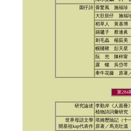
囡仔詩
毋驚風 施福珍
大肚胿仔 施福
稻草人 黃基博
踢毽子 蔡連眞
刺毛蟲 楊茹美
幌韆鞦 彭天星
阮 兜 陳梓甯
露 螺 吳岱芩
牽牛花藤 原著
第28
研究論述
李勤岸《人面冊
植物詩詞彙研究（
世界母語文學
塔姆歷險記（十
開基祖kap代表作
原著／馬克吐溫