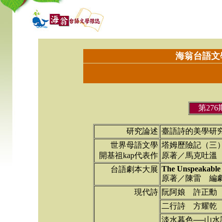
海翁台語文
第27
研究論述
臺語詩的美學研
世界母語文學
塔姆歷險記（三
開基祖kap代表作
原著／馬克吐溫
The Unspeakable
台語劇本大展
原著／陳雷 編
現代詩
阮阿娘 許正勳
二行詩 方耀乾
淡水暮色──山水