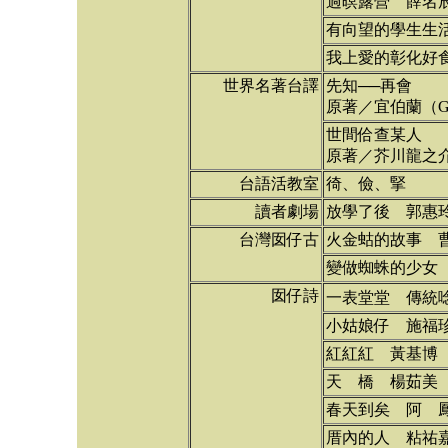
過暝露營 薛名
有向望的學生生
我上愛的彰化好
世界名著台譯
先知──再會
原著／宜伯蘭（Gi
世間佮查某人
原著／芥川龍之
台語活教室
徛、儉、掔
讀者劇場
放學了後 郭惠
台灣囡仔古
火金蛄的故事 
變做蜘蛛的少女
囡仔詩
一表堂堂 傳統唸
小姑娘仔 施福
紅紅紅 黃基博
天 橋 楊茹美
春天到矣 阿 
厝內的人 粘祐