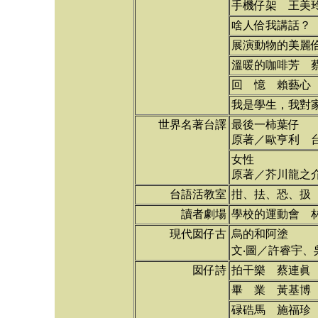
手機仔架 王美
啥人佮我講話？
展演動物的美麗
溫暖的咖啡芳 
回 憶 賴藝心
我是學生，我對
世界名著台譯
最後一柿葉仔
原著／歐亨利 
女性
原著／芥川龍之
台語活教室
拑、抾、恐、扱
讀者劇場
學校的運動會 
現代囡仔古
烏的和阿塗
文‧圖／許睿宇
囡仔詩
拍干樂 蔡連眞
畢 業 黃基博
碌硞馬 施福珍