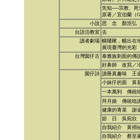
先知──宗教、死
原著／宜伯蘭（Gi
小說
思 念 顏浩弘
台語活教室
去
讀者劇場
幌韆鞦，幌出在
展現臺灣的光彩
台灣囡仔古
泰雅族刺面的傳
好鼻師 改寫／
囡仔詩
讀冊真趣味 王
小妹仔的面 黃
一本萬利 傳統唸
拜月娘 傳統唸謠
健康的青菜 謝
節 日 吳宛欣
自我紹介 黃祤
自我紹介 蔡至