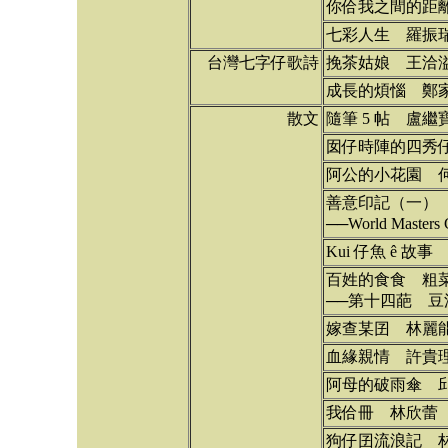
你佮我之間的距
七彩人生 羅振
台灣七字仔歌詩
挽茶姑娘 王洽
成長的煩惱 鄭
散文
隨筆 5 帖 盧繼
囡仔時陣的四秀
阿公的小花園 
善意印記（一）
──World Mast
Kui 仔魚 ê 故
百姓的食食 粗
──第十四葩 豆油
嫁查某囝 林麗
血緣親情 許貴
阿母的破雨傘 
我佮冊 林欣蕾
狗仔囝流浪記 