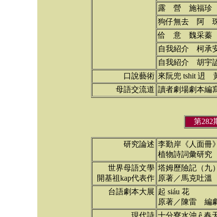
露 營 施福珍
狗仔無去 阿 
佮 意 魏采蓁
自我紹介 柯承
自我紹介 胡宇
口說藝術
來阮兜 tshit 迌
母語交流道
讀者劇場劇本編
第28
研究論述
李勤岸《人面冊
植物詩詞彙研究（
世界母語文學
塔姆歷險記（九
開基祖kap代表作
原著／馬克吐溫
台語劇本大展
起 siáu 花
原著／陳雷 編
現代詩
十分寮水沖 ê 春