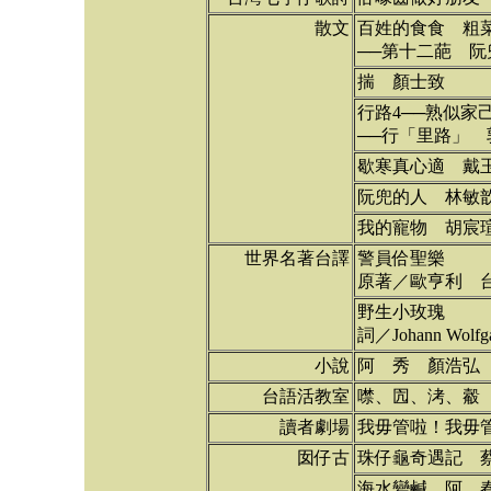
散文
百姓的食食 粗
──第十二葩 
揣 顏士致
行路4──熟似家
──行「里路」 
歇寒真心適 戴
阮兜的人 林敏
我的寵物 胡宸
世界名著台譯
警員佮聖樂
原著／歐亨利 
野生小玫瑰
詞／Johann Wol
小說
阿 秀 顏浩弘
台語活教室
噤、囥、洘、觳
讀者劇場
我毋管啦！我毋
囡仔古
珠仔龜奇遇記 
海水變鹹 阿 