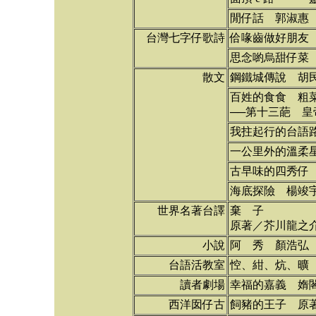
閒仔話 郭淑惠
台灣七字仔歌詩
佮喙齒做好朋友
思念喲烏甜仔菜
散文
鋼鐵城傳說 胡
百姓的食食 粗
──第十三葩 皇帝
我拄起行的台語
一公里外的溫柔
古早味的四秀仔
海底探險 楊竣
世界名著台譯
棄 子
原著／芥川龍之
小說
阿 秀 顏浩弘
台語活教室
悾、紺、炕、曠
讀者劇場
幸福的嘉義 媠
西洋囡仔古
飼豬的王子 原