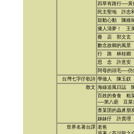
四草有路行──
民主聖地 許忠
鼓動心動 陳維
擾人清夢！ 王
冊 店 郭文玄
數念故鄉的風景
行 路 林桂鄉
思 念 許意安
阿母的頭毛──
台灣七字仔歌詩
學做人 陳玉釵
散文
海線追風日誌 
百姓的食食 粗
──第八葩 豆菜
查某囝的蟲豸朋
姊妹仔 許貴理
世界名著台譯
老爸
原著／芥川龍之