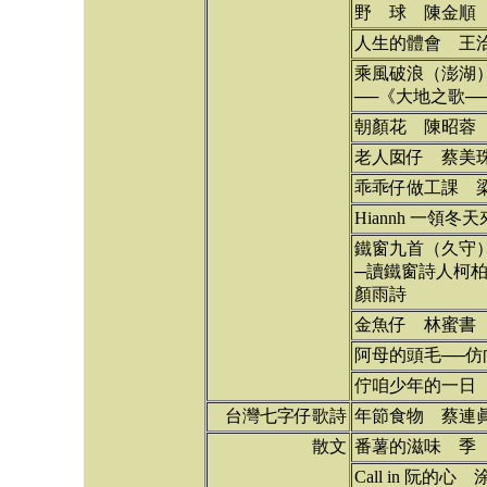
野 球 陳金順
人生的體會 王
乘風破浪（澎湖
──《大地之歌─
朝顏花 陳昭蓉
老人囡仔 蔡美
乖乖仔做工課 
Hiannh 一領冬天
鐵窗九首（久守
─讀鐵窗詩人柯
顏雨詩
金魚仔 林蜜書
阿母的頭毛──
佇咱少年的一日 
台灣七字仔歌詩
年節食物 蔡連
散文
番薯的滋味 季
Call in 阮的心