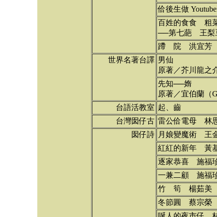
佮後生做 Youtu
百姓的食食 粗
──第七葩 王
蹛 院 洪宜芳
世界名著台譯
男仙
原著／芥川龍之
先知──媠
原著／宜伯蘭（Gi
台語活教室
起、齒
台灣囡仔古
雷公佮電母 林
囡仔詩
月娘變魔術 王
紅紅的新年 黃
逐家恭喜 施福
一兼二顧 施福
竹 筍 楊茹美
冬節圓 蔡宗榮
唌人的夜市仔 