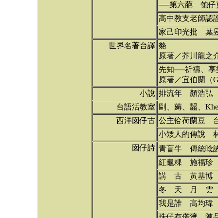
──第六葩 匏仔
高中教支老師認
家己印光批 葉
世界名著台譯
貉
原著／芥川龍之
先知──祈禱、享
原著／宜伯蘭（Gi
小說
排流年 顏浩弘
台語活教室
剾、薅、齧、Khe
西洋囡仔古
公主佮荷蘭豆 
小矮人的傳說 
囡仔詩
青盲牛 傳統唸謠
紅龜粿 施福珍
講 古 黃基博
冬 天 月 雲
我是誰 高均瑋
珠仔有偌濟 陳