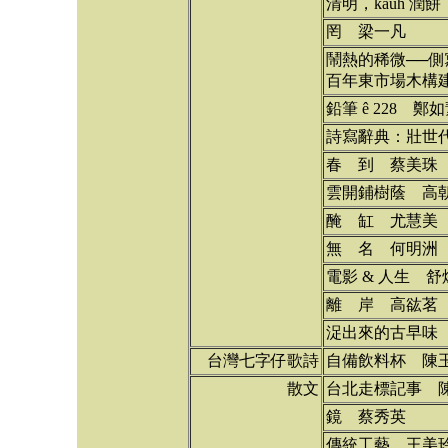
清明，kauh 潤
罔 梁一凡
鬧熱的稀微──
百年東市場木構
鉛筆 ê 228 鄭
詩寫辭典：壯世
春 到 蔡美珠
雲開鋪樹蔭 高
醃 缸 尤慧美
無 名 何明洲
電影 & 人生 舒
離 岸 高谹茗
浞出來的古早味
台灣七字仔歌詩
自備飲料杯 陳
散文
台北走標記事 
鏡 蔡秀英
傳統工藝 王美