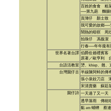
百姓的食食 粗
──第九葩 麵
頁簿仔 顏士致
我可愛的故鄉─
鬧熱的暗暝 周
拍珠仔 馮薇潔
行春──年年攏有
世界名著台譯
伯爵佮婚禮賓客
原著／歐亨利 
台語活教室
勥、khiap、翹、
台灣囡仔古
半線陳阿蚌的傳
張小泉鉸刀店 
宋清賣藥 蘇廷
囡仔詩
一天過了又一天
透早落雨 傳統唸
黏 am 蜅蠐 蔡