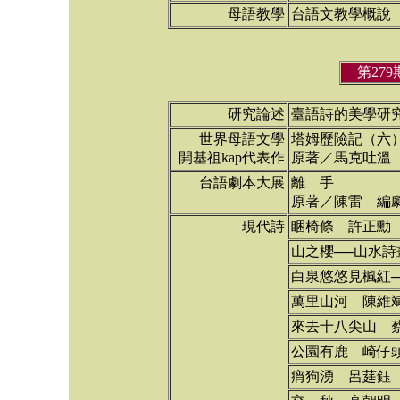
母語教學
台語文教學概說
第27
研究論述
臺語詩的美學研
世界母語文學
塔姆歷險記（六
開基祖kap代表作
原著／馬克吐溫
台語劇本大展
離 手
原著／陳雷 編
現代詩
睏椅條 許正勳
山之櫻──山水詩
白泉悠悠見楓紅─
萬里山河 陳維
來去十八尖山 
公園有鹿 崎仔
痟狗湧 呂莛鈺