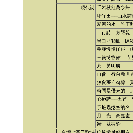
現代詩
千岩秋紅萬泉舞─
坪仔田──山水詩
愛河的水 許正
二行詩 方耀乾
烏白 ê 彩虹 陳
曼菲慢慢仔飛 
三義博物館──苗
茶 黃明勝
再會 行向新世
無食著 ê 肉粽 
時間是借來的 
心適詩──五首 
予蛀蟲挖空的名
月 光 高嘉徽
衝 蘇宥銓
台灣七字仔歌詩
佮喙齒做好朋友