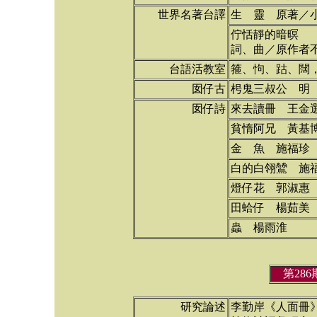
世界名著台譯
生 靈 原著／
佇恬靜的暗暝
詞、曲／原作者
台語活教室
箍、怐、跍、闊
囡仔古
枵鬼三叔公 明
囡仔詩
來去讀冊 王金
貧惰阿兄 黃基
金 魚 施福珍
白的白翎鷥 施
燈仔花 郭淑惠
田蛤仔 楊茹美
蟲 楊雨淮
第28
研究論述
李勤岸《人面冊