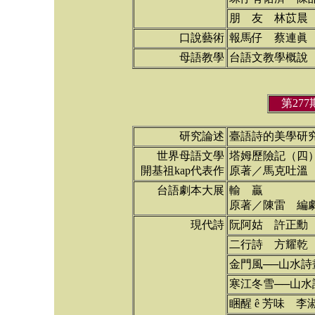
朋 友 林苡晨
口說藝術
報馬仔 蔡連眞
母語教學
台語文教學概說
第27
研究論述
臺語詩的美學研
世界母語文學
塔姆歷險記（四
開基祖kap代表作
原著／馬克吐溫
台語劇本大展
輸 贏
原著／陳雷 編
現代詩
阮阿姑 許正勳
二行詩 方耀乾
金門風──山水詩
寒江冬雪──山水
睏醒 ê 芳味 李