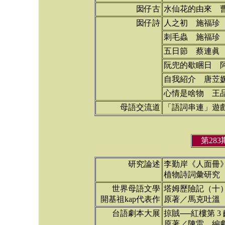
囡仔古
水仙花的由來 
囡仔詩
人之初 施福珍
刺毛蟲 施福珍
五日節 蔡連眞
阮兜的歇睏日 
自我紹介 唐苙
心情是啥物 王
母語交流道
「語詞串連」遊
第28
研究論述
李勤岸《人面冊
植物詩詞彙研究（
世界母語文學
塔姆歷險記（十
開基祖kap代表作
原著／馬克吐溫
台語劇本大展
掠賊──紅樓第 3 
原著／陳雷 編