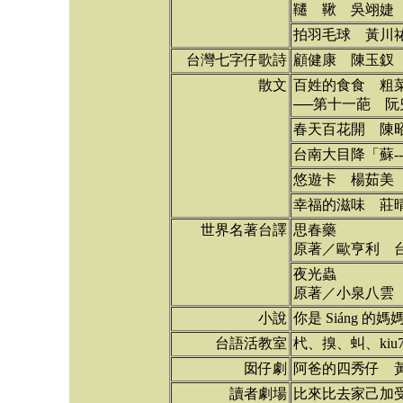
韆 鞦 吳翊婕
拍羽毛球 黃川
台灣七字仔歌詩
顧健康 陳玉釵
散文
百姓的食食 粗
──第十一葩 
春天百花開 陳
台南大目降「蘇-
悠遊卡 楊茹美
幸福的滋味 莊
世界名著台譯
思春藥
原著／歐亨利 
夜光蟲
原著／小泉八雲
小說
你是 Siáng 的
台語活教室
杙、搝、虯、kiu
囡仔劇
阿爸的四秀仔 
讀者劇場
比來比去家己加