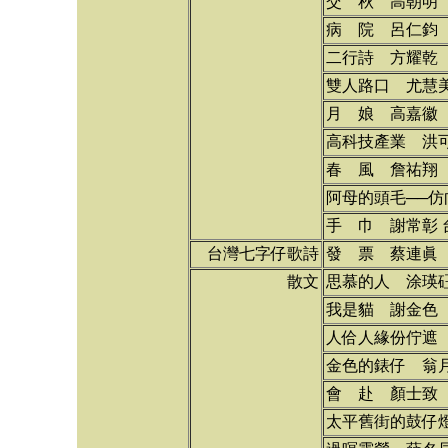
交 秋 高朝明
病 院 呂仁鈞
二行詩 方耀乾
雙人路口 尤慧
月 娘 高嘉徽
高科技產業 洪
春 風 詹祐翔
阿母的頭毛──
手 巾 謝常彰 
台灣七字仔歌詩
發 票 蔡連眞
散文
思慕的人 涂瑛
我是貓 謝金色
人佮人緣份佇遮
金色的錶仔 翁
會 赴 顏士致
太平舊街的鼓仔